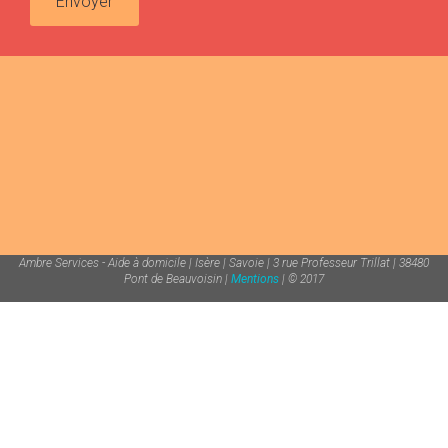
Envoyer
Ambre Services - Aide à domicile | Isère | Savoie | 3 rue Professeur Trillat | 38480
Pont de Beauvoisin |
Mentions
| © 2017