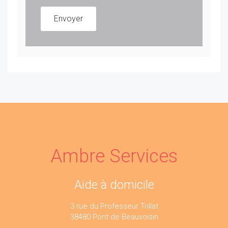
Envoyer
Ambre Services
Aide à domicile
3 rue du Professeur Trillat
38480 Pont de Beauvoisin